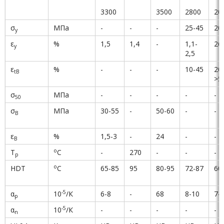
3300
3500
2800
20
σ
МПа
-
-
-
25-45
20
y
ε
%
1,5
1,4
-
1,1-
26
y
2,5
ε
%
-
-
-
10-45
20
tB
>5
σ
МПа
-
-
-
-
-
50
σ
МПа
30-55
-
50-60
-
-
B
ε
%
1,5-3
-
24
-
-
B
о
T
С
-
270
-
-
-
p
о
HDT
С
65-85
95
80-95
72-87
60
-5
α
10
/К
6-8
-
68
8-10
7-
p
-5
α
10
/К
-
-
-
-
-
n