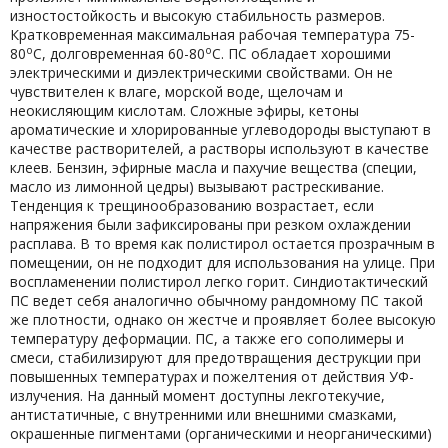
изностостойкость и высокую стабильность размеров.
Кратковременная максимальная рабочая температура 75-
о
о
80
С, долговременная 60-80
С. ПС обладает хорошими
электрическими и диэлектрическими свойствами. Он не
чувствителен к влаге, морской воде, щелочам и
неокисляющим кислотам. Сложные эфиры, кетоны
ароматические и хлорированные углеводороды выступают в
качестве растворителей, а растворы используют в качестве
клеев. Бензин, эфирные масла и пахучие вещества (специи,
масло из лимонной цедры) вызывают растрескивание.
Тенденция к трещинообразованию возрастает, если
напряжения были зафиксированы при резком охлаждении
расплава. В то время как полистирол остается прозрачным в
помещении, он не подходит для использования на улице. При
воспламенении полистирол легко горит. Синдиотактический
ПС ведет себя аналогично обычному рандомному ПС такой
же плотности, однако он жестче и проявляет более высокую
температуру деформации. ПС, а также его сополимеры и
смеси, стабилизируют для предотвращения деструкции при
повышенных температурах и пожелтения от действия УФ-
излучения. На данный момент доступны лекготекучие,
антистатичные, с внутренними или внешними смазками,
окрашенные пигментами (органическими и неорганическими)