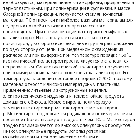
не образуются, материал является аморфным, прозрачным и
термопластичным. При полимеризации в суспензии, в массе,
бисерной полимеризации, получается стеклянно-чистый
материал. ПС относится к наиболее важным материалам для
недорогих потребительских товаров массового
производства. При полимеризации на стериоспецифичных
катализаторах Натта получается изотактический
полистирол, у которого все фенильные группы расположены
по одну сторону от цепи. При медленном охлаждении из
о
расплава или при выдержке при температуре порядка 150
С
изотактический полистирол кристаллизуется и становится
непрозрачным. Синдиотактический полистирол получается
при полимеризации на металлоценовых катализаторах. Его
о
температура плавления составляет порядка 270
С, поэтому
материал относят к высокотемпературным пластикам.
Применение: литьевые и экструзионные изделия,
электротехнические изделия и и теплостойкие предметы
домашнего обихода. Кроме стирола, полимеризуют
замещенные стиролы: р-метилстирол, α-метилстирол.
р-Метилстирол подвергается радикальной полимеризации и
проявляет более высокую твердость, чем ПС. α-Метилстирол
трудно полимеризуется до высокомолекулярных продуктов.
Низкомолекулярные продукты используются как
модификаторы и технологические добавки к