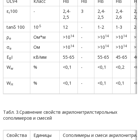
UL94
Класс
НВ
НВ
НВ
НВ
НВ
ε
100
-
2,4-
3
2,4-
2,4-
2,5
r
2,5
2,5
2,6
2,6
-
5
tanδ 100
10
12
-
1-2
1-3
2-
14
14
14
ρ
Ом*м
>10
-
>10
>10
>1
e
14
14
14
σ
Ом
>10
-
>10
>10
>1
e
E
I
кВ/мм
55-65
-
55-65
45-65
40
B
W
%
<0,1
-
<0,1
<0,2
<0
w
W
%
<0,1
-
<0,1
<0,1
<0
H
Табл. 3.Сравнение свойств акрилонитрилстирольных
сополимеров и смесей
Свойства
Единицы
Сополимеры и смеси акрилонитрил