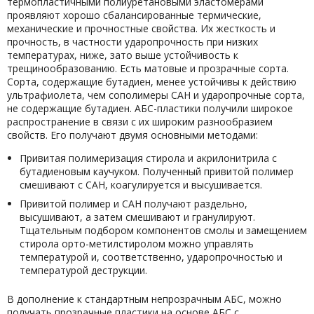
термопластичными полиуретановыми эластомерами
проявляют хорошо сбалансированные термические,
механические и прочностные свойства. Их жесткость и
прочность, в частности ударопрочность при низких
температурах, ниже, зато выше устойчивость к
трещинообразованию. Есть матовые и прозрачные сорта.
Сорта, содержащие бутадиен, менее устойчивы к действию
ультрафиолета, чем сополимеры САН и ударопрочные сорта,
не содержащие бутадиен. АБС-пластики получили широкое
распространение в связи с их широким разнообразием
свойств. Его получают двумя основными методами:
Привитая полимеризация стирола и акрилонитрила с
бутадиеновым каучуком. Полученный привитой полимер
смешивают с САН, коагулируется и высушивается.
Привитой полимер и САН получают раздельно,
высушивают, а затем смешивают и гранулируют.
Тщательным подбором компонентов смолы и замещением
стирола орто-метилстиролом можно управлять
температурой и, соответственно, ударопрочностью и
температурой деструкции.
В дополнение к стандартным непрозрачным АБС, можно
получать прозрачные пластики на основе АБС с