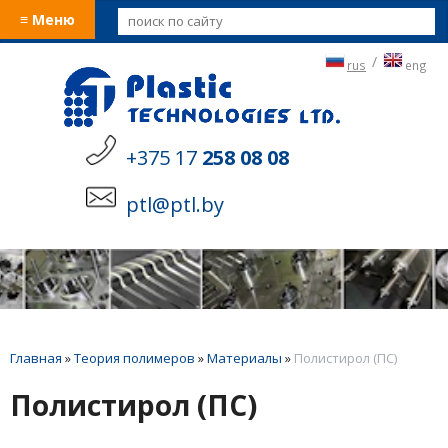
≡ Меню
/
rus
eng
+375 17
258 08 08
ptl@ptl.by
Главная
»
Теория полимеров
»
Материалы
»
Полистирол (ПС)
Полистирол (ПС)