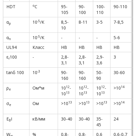
о
HDT
С
95-
90-
100-
90-110
105
100
110
-5
α
10
/К
8,5-
8-11
3-5
7-8,5
p
10
-5
α
10
/К
-
-
-
5-6
n
UL94
Класс
НВ
НВ
НВ
НВ
ε
100
-
2,8-
2,8-
2,9-
3
r
3,1
3,1
3,6
-3
tanδ 100
10
90-
90-
50-
30-60
160
160
90
12
12
12
1
4
ρ
Ом*м
10
-
10
-
10
-
>10
e
13
13
13
10
10
10
1
3
1
3
1
3
1
4
σ
Ом
>10
>10
>10
>10
e
E
I
кВ/мм
30-40
30-40
35-
24
B
45
W
%
0,8-
0,8-
0,6
0,6-0,7
w