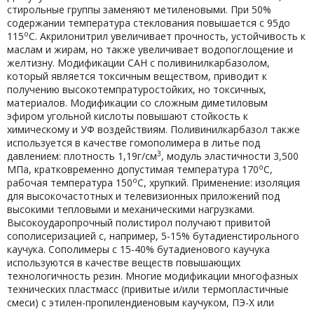
стирольные группы заменяют метиленовыми. При 50%
содержании температура стеклования повышается с 95до
о
115
С. Акрилонитрил увеличивает прочность, устойчивость к
маслам и жирам, но также увеличивает водопоглощение и
желтизну. Модификации САН с поливинилкарбазолом,
который является токсичным веществом, приводит к
получению высокотемпратуростойких, но токсичных,
материалов. Модификации со сложным диметиловым
эфиром угольной кислоты повышают стойкость к
химическому и УФ воздействиям. Поливинилкарбазол также
используется в качестве гомополимера в литье под
3
давлением: плотность 1,19г/см
, модуль эластичности 3,500
о
МПа, кратковременно допустимая температура 170
С,
о
рабочая температура 150
С, хрупкий. Применение: изоляция
для высокочастотных и телевизионных приложений под
высокими тепловыми и механическими нагрузками.
Высокоударопрочный полистирол получают привитой
сополисеризацией с, например, 5-15% бутадиенстирольного
каучука. Сополимеры с 15-40% бутадиенового каучука
используются в качестве веществ повышающих
технологичность резин. Многие модификации многофазных
технических пластмасс (привитые и/или термопластичные
смеси) с этилен-пропилендиеновым каучуком, ПЭ-Х или