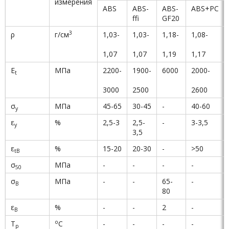
измерения
ABS
ABS-
ABS-
ABS+PC
ffi
GF20
3
ρ
г/см
1,03-
1,03-
1,18-
1,08-
1,07
1,07
1,19
1,17
E
МПа
2200-
1900-
6000
2000-
t
3000
2500
2600
σ
МПа
45-65
30-45
-
40-60
y
ε
%
2,5-3
2,5-
-
3-3,5
y
3,5
ε
%
15-20
20-30
-
>50
tB
σ
МПа
-
-
-
-
50
σ
МПа
-
-
65-
-
B
80
ε
%
-
-
2
-
B
о
T
С
-
-
-
-
p