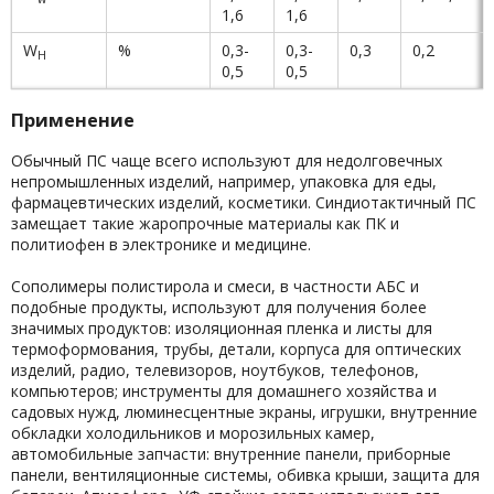
1,6
1,6
W
%
0,3-
0,3-
0,3
0,2
H
0,5
0,5
Применение
Обычный ПС чаще всего используют для недолговечных
непромышленных изделий, например, упаковка для еды,
фармацевтических изделий, косметики. Синдиотактичный ПС
замещает такие жаропрочные материалы как ПК и
политиофен в электронике и медицине.
Сополимеры полистирола и смеси, в частности АБС и
подобные продукты, используют для получения более
значимых продуктов: изоляционная пленка и листы для
термоформования, трубы, детали, корпуса для оптических
изделий, радио, телевизоров, ноутбуков, телефонов,
компьютеров; инструменты для домашнего хозяйства и
садовых нужд, люминесцентные экраны, игрушки, внутренние
обкладки холодильников и морозильных камер,
автомобильные запчасти: внутренние панели, приборные
панели, вентиляционные системы, обивка крыши, защита для