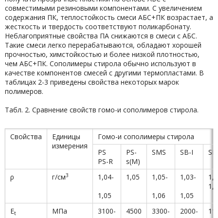
совместимыми резиновыми компонентами. С увеличением
содержания ПК, теплостойкость смеси АБС+ПК возрастает, а
жесткость и твердость соответствуют поликарбонату.
Неблагоприятные свойства ПА снижаются в смеси с АБС.
Такие смеси легко перерабатываются, обладают хорошей
прочностью, химстойкостью и более низкой плотностью,
чем АБС+ПК. Сополимеры стирола обычно используют в
качестве компонентов смесей с другими термопластами. В
таблицах 2-3 приведены свойства некоторых марок
полимеров.
Табл. 2. Сравнение свойств гомо-и сополимеров стирола.
Свойства
Единицы
Гомо-и сополимеры стирола
измерения
PS
PS-
SMS
SB-I
SB
PS-R
s(M)
3
ρ
г/см
1,04-
1,05
1,05-
1,03-
1,0
1,
1,05
1,06
1,05
E
МПа
3100-
4500
3300-
2000-
11
t