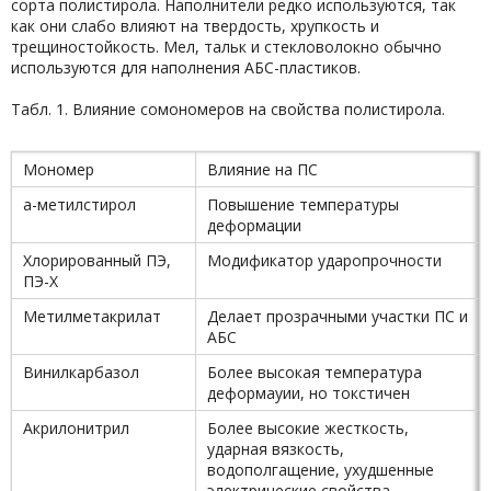
сорта полистирола. Наполнители редко используются, так
как они слабо влияют на твердость, хрупкость и
трещиностойкость. Мел, тальк и стекловолокно обычно
используются для наполнения АБС-пластиков.
Табл. 1. Влияние сомономеров на свойства полистирола.
Мономер
Влияние на ПС
a-метилстирол
Повышение температуры
деформации
Хлорированный ПЭ,
Модификатор ударопрочности
ПЭ-Х
Метилметакрилат
Делает прозрачными участки ПС и
АБС
Винилкарбазол
Более высокая температура
деформауии, но токстичен
Акрилонитрил
Более высокие жесткость,
ударная вязкость,
водополгащение, ухудшенные
электрические свойства,