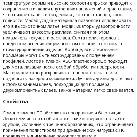
температура формы и высокие скорости впрыска приводят к
сохранению в изделии внутренних напряжений и ориентации,
что снижает качество изделия и , соответственно, срок
годности. Малая усадка материала позволяет использовать
его в высокоточном литье. Модификаторы ударопрочности
увеличивают вязкость расплава, снижая при этом
показатель текучести расплава. Сорта полистиролов с
введенным вспенивающим агентом позволяют отливать
структурированные изделия. Вообще, все стирольные
полимеры могут быть экструдированы с получением
профилей, листов и пленок. АБС-пластик хорошо подходит
для металлизации после особой обработки поверхности.
Материал можно раскрашивать, наносить печать или
подвергать лазерной маркировки. Лучшей адгезии достигают
использованием клеев, подходящих для полимера,
двухкомпонентных клеев. Также материал легко сваривается.
Свойства
Гомополимеры ПС абсолютно прозрачные и блестящие.
Легкотекучие сорта обычно жесткие и твердые, но также
хрупкие, склонные к трещинообразованию, что ограничивает
применения полистирола при динамических нагрузках. ПС
проявляет минимальные водопоглощение и