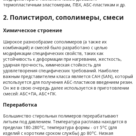
термопластичным эластомерам, ПВХ, АБС-пластикам и др.
2. Полистирол, сополимеры, смеси
Химическое строение
Широкое разнообразие сополимеров (а также их
комбинаций) и смесей было разработано с целью
модификации специфических свойств, таких как
устойчивость к деформации при нагревании, жесткость,
ударная прочность, химическая стойкость для
удовлетворения специфических требований. Наиболее
важным представителем класса является САН (SAN), который
используется для получения АБС-пластиков введением резин.
Он же в свою очередь далее используется в приготовлении
смесей: АБС+ПА, АБС+ПК.
Переработка
Большинство стирольных полимеров перерабатывают
литьем под давлением. Температура расплава находится в
о
о
пределах 180-280
С, температура формы - от 5
С (для
о
изделий с коротким сроком службы) до 80
С. Низкая