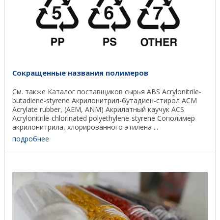
Сокращенные названия полимеров
См. также Каталог поставщиков сырья ABS Acrylonitrile-
butadiene-styrene Акрилонитрил-бутадиен-стирол ACM
Acrylate rubber, (AEM, ANM) Акрилатный каучук ACS
Acrylonitrile-chlorinated polyethylene-styrene Сополимер
акрилонитрила, хлорированного этилена ...
подробнее