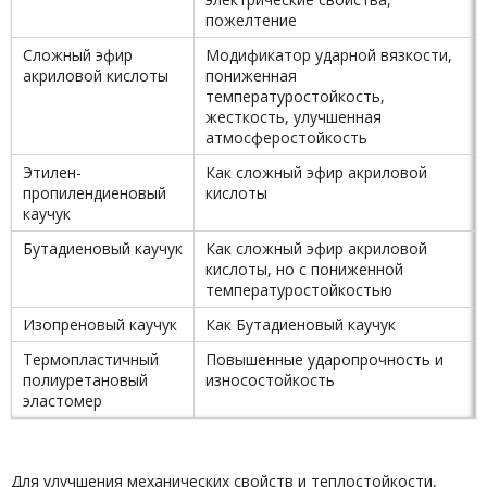
пожелтение
Сложный эфир
Модификатор ударной вязкости,
акриловой кислоты
пониженная
температуростойкость,
жесткость, улучшенная
атмосферостойкость
Этилен-
Как сложный эфир акриловой
пропилендиеновый
кислоты
каучук
Бутадиеновый каучук
Как сложный эфир акриловой
кислоты, но с пониженной
температуростойкостью
Изопреновый каучук
Как Бутадиеновый каучук
Термопластичный
Повышенные ударопрочность и
полиуретановый
износостойкость
эластомер
Для улучшения механических свойств и теплостойкости,