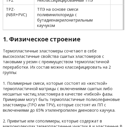
TPZ
Неклассифицированный ТПЭ
TPZ-
ТПЭ на основе смеси
(NBR+PVC)
поливинилхлорида с
бутадиенакрилонитрильным
каучуком
1. Физическое строение
Термопластичные эластомеры сочетают в себе
высокоэластичные свойства сшитых эластомеров с
таковыми у резин с преимуществом термопластичной
переработки. Их состав можно классифицировать на 2
группы:
1. Полимерные смеси, которые состоят из «жесткой»
термопластичной матрицы с включениями сшитых либо
несшитых частиц эластомера в качестве «гибкой» фазы.
Примерами могут быть термопластичные полиолефиновые
эластомеры (ТРО или TPV), которые состоят их ПП с
включениями до 65% этиленпропилен диенового каучука.
2. Привитые или сополимеры, которые содержат в
макромолекулах термопластичные участки А и эластичные В.