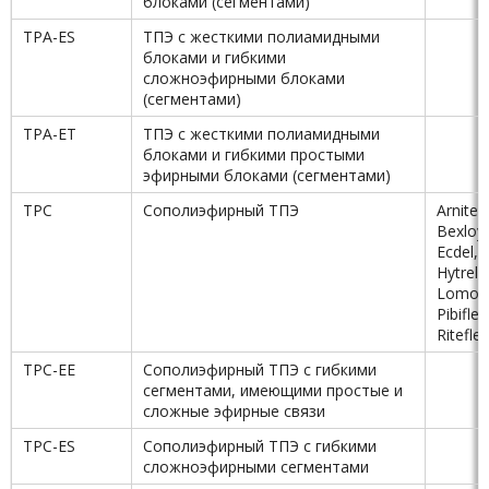
блоками (сегментами)
TPA-ES
ТПЭ с жесткими полиамидными
блоками и гибкими
сложноэфирными блоками
(сегментами)
TPA-ET
ТПЭ с жесткими полиамидными
блоками и гибкими простыми
эфирными блоками (сегментами)
TPC
Сополиэфирный ТПЭ
Arnite,
Bexloy,
Ecdel,
Hytrel,
Lomod
Pibiflex
Riteflex
TPC-EE
Сополиэфирный ТПЭ с гибкими
сегментами, имеющими простые и
сложные эфирные связи
TPC-ES
Сополиэфирный ТПЭ с гибкими
сложноэфирными сегментами