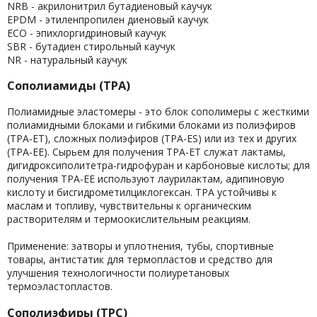
NRB - акрилонитрил бутадиеновый каучук
EPDM - этиленпропилен диеновый каучук
ECO - эпихлоргидриновый каучук
SBR - бутадиен стирольный каучук
NR - натуральный каучук
Сополиамиды (ТРА)
Полиамидные эластомеры - это блок сополимеры с жесткими
полиамидными блоками и гибкими блоками из полиэфиров
(ТРА-ЕТ), сложных полиэфиров (TPA-ES) или из тех и других
(ТРА-ЕЕ). Сырьем для получения ТРА-ЕТ служат лактамы,
дигидроксиполитетра-гидрофуран и карбоновые кислоты; для
получения ТРА-ЕЕ используют лаурилактам, адипиновую
кислоту и бисгидрометилциклогексан. ТРА устойчивы к
маслам и топливу, чувствительны к органическим
растворителям и термоокислительным реакциям.
Применение: затворы и уплотнения, тубы, спортивные
товары, антистатик для термопластов и средство для
улучшения технологичности полиуретановых
термоэластопластов.
Сополиэфиры (ТРС)