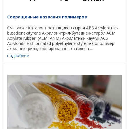
Сокращенные названия полимеров
См. также Каталог поставщиков сырья ABS Acrylonitrile-
butadiene-styrene Акрилонитрил-бутадиен-стирол ACM
Acrylate rubber, (AEM, ANM) Акрилатный каучук ACS
Acrylonitrile-chlorinated polyethylene-styrene Сополимер
акрилонитрила, хлорированного этилена ...
подробнее