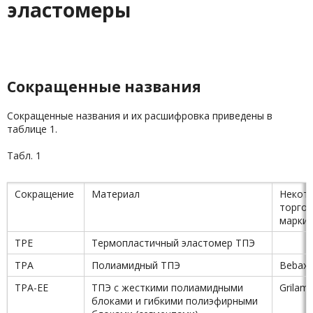
эластомеры
Сокращенные названия
Сокращенные названия и их расшифровка приведены в
таблице 1.
Табл. 1
Сокращение
Материал
Некот
торго
марки
TPE
Термопластичный эластомер ТПЭ
TPA
Полиамидный ТПЭ
Bebax
TPA-EE
ТПЭ с жесткими полиамидными
Grilami
блоками и гибкими полиэфирными