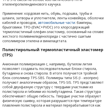
этиленпропилендиенового каучука.
Применение: кордовая нить, обувь, подошва, трубы и
шланги, затворы и уплотнители, ленты конвейера, оболочки
кабелей и проводов,
автомобильные части
: бамперы,
брызговики. TPO-(EVAC+PVDC) это хлорсодержащий
термопластичный олефин-эластомер, основанный на сплаве
жесткого поливинилиденхлорида с частично сшитым
сополимером этилена и винилацетата.
Полистирольный термопластичный эластомер
(TPS)
Анионная полимеризация с, например, бутилом лития
позволяет создавать последовательные блоки стирола,
бутадиена и снова стирола. В итоге получается тройной
блок-сополимер TPS-SBS. Полимеры типа SIS (I - изопрен)
получают аналогичным образом, TPS-SIS. TPS представляют
собой двухфазную структуру с твердыми участками из
полистирола и гибкими из полибутадиена. Такая структура
обеспечивает общую гибкость. Твердые участки образуют
физическую сшивку, которая разрушается при температуре
плавления полистирола и материал перерабатывается как