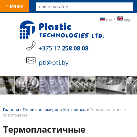
≡ Меню
/
rus
eng
+375 17
258 08 08
ptl@ptl.by
Главная
»
Теория полимеров
»
Материалы
»
Термопластичные
эластомеры
Термопластичные