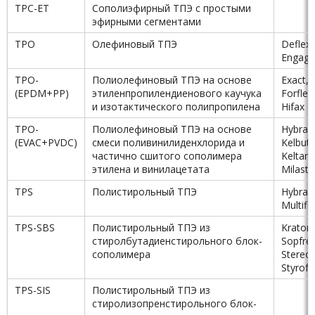
TPC-ET
Сополиэфирный ТПЭ с простыми
эфирными сегментами
TPO
Олефиновый ТПЭ
Deflex,
Engage
TPO-
Полиолефиновый ТПЭ на основе
Exact,
(EPDM+PP)
этиленпропилендиенового каучука
Forflex
и изотактического полипропилена
Hifax
TPO-
Полиолефиновый ТПЭ на основе
Hybrar,
(EVAC+PVDC)
смеси поливинилиденхлорида и
Kelbut
частично сшитого сополимера
Keltan,
этилена и винилацетата
Milast
TPS
Полистирольный ТПЭ
Hybrar,
Multifl
TPS-SBS
Полистирольный ТПЭ из
Kraton
стиролбутадиенстирольного блок-
Sopfre
сополимера
Stereo
Styrof
TPS-SIS
Полистирольный ТПЭ из
стиролизопренстирольного блок-