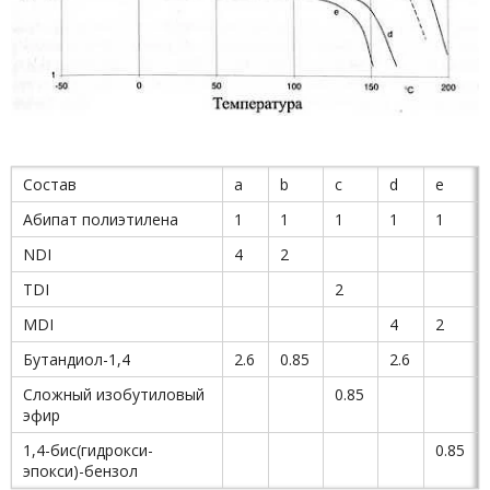
Состав
а
b
c
d
e
Абипат полиэтилена
1
1
1
1
1
NDI
4
2
TDI
2
MDI
4
2
Бутандиол-1,4
2.6
0.85
2.6
Сложный изобутиловый
0.85
эфир
1,4-бис(гидрокси-
0.85
эпокси)-бензол