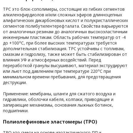
ТРС это блок-сополимеры, состоящие из гибких сегментов
алкиленэфирдиолов и/или сложных эфиров длинноцепных
алифатических дикарбоновых кислот и полукристаллических
сегментов полибутилентерефталата. Свойства варьируются
от аналогичных резинам до аналогичных высокоэластичным
инженерным пластикам. Область рабочих температур от -4
о
до +100
С, при более высоких температурах требуется
дополнительная стабилизация. ТРС устойчивы с топливам,
смазкам и гидролизу, также может быть стабилизирован от
влияния УФ и атмосферных воздействий. Перед
переработкой гранулы высушивают, материал экструдируют
о
или льют под давлением при температуре 220
С при
минимальном времени пребывания, для предотвращения
деструкции.
Применение: мембраны, шланги для сжатого воздуха и
гидравлики, оболочки кабеля, колпаки, приводящие и
запирающие механизмы, основания лыжных ботинок,
подшипники.
Полиолефиновые эластомеры (ТРО)
ТРО это смеси на основе изотактического ПП и