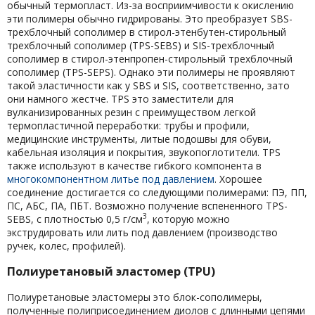
обычный термопласт. Из-за восприимчивости к окислению
эти полимеры обычно гидрированы. Это преобразует SBS-
трехблочный сополимер в стирол-этенбутен-стирольный
трехблочный сополимер (TPS-SEBS) и SIS-трехблочный
сополимер в стирол-этенпропен-стирольный трехблочный
сополимер (TPS-SEPS). Однако эти полимеры не проявляют
такой эластичности как у SBS и SIS, соответственно, зато
они намного жестче. TPS это заместители для
вулканизированных резин с преимуществом легкой
термопластичной переработки: трубы и профили,
медицинские инструменты, литые подошвы для обуви,
кабельная изоляция и покрытия, звукопоглотители. TPS
также используют в качестве гибкого компонента в
многокомпонентном литье под давлением
. Хорошее
соединение достигается со следующими полимерами: ПЭ, ПП,
ПС, АБС, ПА, ПБТ. Возможно получение вспененного TPS-
3
SEBS, с плотностью 0,5 г/см
, которую можно
экструдировать или лить под давлением (производство
ручек, колес, профилей).
Полиуретановый эластомер (TPU)
Полиуретановые эластомеры это блок-сополимеры,
полученные полиприсоединением диолов с длинными цепями