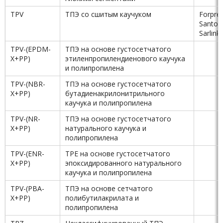
TPV
ТПЭ со сшитым каучуком
Forpre
Santop
Sarlink
TPV-(EPDM-
ТПЭ на основе густосетчатого
X+PP)
этиленпропилендиенового каучука
и полипропилена
TPV-(NBR-
ТПЭ на основе густосетчатого
X+PP)
бутадиенакрилонитрильного
каучука и полипропилена
TPV-(NR-
ТПЭ на основе густосетчатого
X+PP)
натурального каучука и
полипропилена
TPV-(ENR-
ТРЕ на основе густосетчатого
X+PP)
эпоксидированного натурального
каучука и полипропилена
TPV-(PBA-
ТПЭ на основе сетчатого
X+PP)
полибутилакрилата и
полипропилена