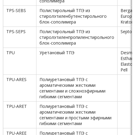
сополимера
TPS-SEBS
Полистирольный ТПЭ из
Bergafl
стиролэтиленбутенстирольного
Europr
блок-сополимера
Kraton
TPS-SEPS
Полистирольный ТПЭ из
Septon
стиролэтиленпропиленстирольного
блок-сополимера
TPU
Уретановый ТПЭ
Desmo
Esthan
Elastoll
Pell
TPU-ARES
Полиуретановый ТПЭ с
ароматическими жесткими
сегментами и сложноэфирными
гибкими сегментами
TPU-ARET
Полиуретановый ТПЭ с
ароматическими жесткими
сегментами и простыми эфирными
гибкими сегментами
TPU-AREE
Полиуретановый ТПЭ с