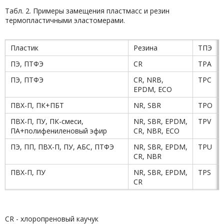
Табл. 2. Примеры замещения пластмасс и резин
термопластичными эластомерами.
Пластик
Резина
ТПЭ
ПЭ, ПТФЭ
CR
ТРА
ПЭ, ПТФЭ
CR, NRB,
ТРС
EPDM, ECO
ПВХ-П, ПК+ПБТ
NR, SBR
ТРО
ПВХ-П, ПУ, ПК-смеси,
NR, SBR, EPDM,
TPV
ПА+полифениленовый эфир
CR, NBR, ECO
ПЭ, ПП, ПВХ-П, ПУ, АБС, ПТФЭ
NR, SBR, EPDM,
TPU
CR, NBR
ПВХ-П, ПУ
NR, SBR, EPDM,
TPS
CR
CR - хлоропреновый каучук