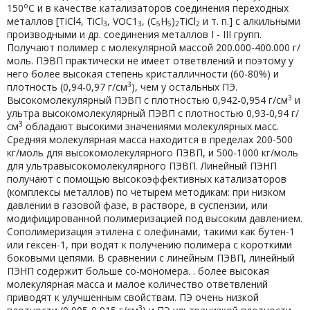
о
150
С и в качестве катализаторов соединения переходных
металлов [TiCl4, TiCl
, VOC1
, (C
H
)
TiCl
и т. п.] с алкильными
3
3
5
5
2
2
производными и др. соединения металлов I - III групп.
Получают полимер с молекулярной массой 200.000-400.000 г/
моль. ПЭВП практически не имеет ответвлений и поэтому у
него более высокая степень кристалличности (60-80%) и
3
плотность (0,94-0,97 г/см
), чем у остальных ПЭ.
3
Высокомолекулярный ПЭВП с плотностью 0,942-0,954 г/см
и
ультра высокомолекулярный ПЭВП с плотностью 0,93-0,94 г/
3
см
обладают высокими значениями молекулярных масс.
Средняя молекулярная масса находится в пределах 200-500
кг/моль для высокомолекулярного ПЭВП, и 500-1000 кг/моль
для ультравысокомолекулярного ПЭВП. Линейный ПЭНП
получают с помощью высокоэффективных катализаторов
(комплексы металлов) по четырем методикам: при низком
давлении в газовой фазе, в растворе, в суспензии, или
модифицированной полимеризацией под высоким давлением.
Сополимеризация этилена с олефинами, такими как бутен-1
или гексен-1, при водят к получению полимера с короткими
боковыми цепями. В сравнении с линейным ПЭВП, линейный
ПЭНП содержит больше со-мономера. . более высокая
молекулярная масса и малое количество ответвлений
приводят к улучшенным свойствам. ПЭ очень низкой
3