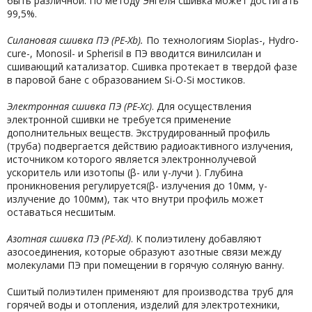
быть различной. По методу Энгеля сшивка может достигать
99,5%.
Силановая сшивка ПЭ (
PE-
Xb).
По технологиям Sioplas-, Hydro-
cure-, Monosil- и Spherisil в ПЭ вводится винилсилан и
сшивающий катализатор. Сшивка протекает в твердой фазе
в паровой бане с образованием Si-O-Si мостиков.
Электронная сшивка ПЭ (
PE-
Xc)
. Для осуществления
электронной сшивки не требуется применение
дополнительных веществ. Экструдированный профиль
(труба) подвергается действию радиоактивного излучения,
источником которого является электроннолучевой
ускоритель или изотопы (β- или γ-лучи ). Глубина
проникновения регулируется(β- излучения до 10мм, γ-
излучение до 100мм), так что внутри профиль может
оставаться несшитым.
Азотная сшивка ПЭ (
PE-
Xd)
. К полиэтилену добавляют
азосоединения, которые образуют азотные связи между
молекулами ПЭ при помещении в горячую соляную ванну.
Сшитый полиэтилен применяют для производства труб для
горячей воды и отопления, изделий для электротехники,