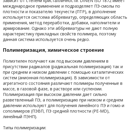
зависит от степени кристалличности. DINEN ISO 1872 имеет
международное применение и подразделяет ПЭ-смолы по
плотности и показателю текучести (ПТР), в дополнение
используется систсема аббревиатур, определяющих область
применения, метод переработки, добавки, наполнители и
армирование. Однако эти аббревиатуры не дают полную
характеристику прикладных свойств полимера, поэтому
данная система используется очень редко.
Полимеризация, химическое строение
Полиэтилен получают как под высоким давлением в
присутствии радикалов (радикальная полимеризация) так и
при среднем и низком давлении с помощью каталитических
систем (анионная полимеризация). В зависимости от
агрегатного состояния различают полимеры полученные в
массе, в газовой фазе, в растворе или суспензии.
Полимеризация при высоком давлении дает сильно
разветвленный ПЭ, а полимеризацию при низком и среднем
давлении используют для получения линейного ПЭ и гомо-и
сополимеров (ПЭВП, ПЭ средней плотности (PE-MD),
линейный ПЭНП).
Типы полимеризации: