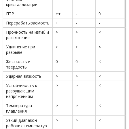
кристаллизации
ПТР
++
-
0
Перерабатываемость
+
-
-
Прочность на изгиб и
>
>
<
растяжение
Удлинение при
>
>
<
разрыве
Жесткость и
0
0
<
твердость
Ударная вязкость
>
>
<
Устойчивость к
>
>
<
разрушающим
напряжениям
Температура
>
>
<
плавления
Узкий диапазон
>
>
<
рабочих температур