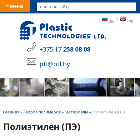
≡ Меню
/
rus
eng
+375 17
258 08 08
ptl@ptl.by
Главная
»
Теория полимеров
»
Материалы
»
Полиэтилен (ПЭ)
Полиэтилен (ПЭ)