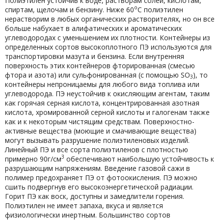
Полиэтилен устойчив к воде, растворам солей, кислотам,
о
спиртам, щелочам и бензину. Ниже 60
С полиэтилен
нерастворим в любых органических растворителях, но он все
больше набухает в алифатических и ароматических
углеводородах с уменьшением их плотности. Контейнеры из
определенных сортов высокоплотного ПЭ используются для
транспортировки мазута и бензина. Если внутренняя
поверхность этих контейнеров фторированная (смесью
фтора и азота) или сульфонированная (с помощью SO
), то
3
контейнеры непроницаемы для любого вида топлива или
углеводорода. ПЭ неустойчив к окисляющим агентам, таким
как горячая серная кислота, концентрированная азотная
кислота, хромированной серной кислоты и галогенам также
как и к некоторым чистящим средствам. Поверхностно-
активные вещества (моющие и смачивающие вещества)
могут вызывать разрушение полиэтиленовых изделий.
Линейный ПЭ и все сорта полиэтиленов с плотностью
3
примерно 90г/см
обеспечивают наибольшую устойчивость к
разрушающим напряжениям. Введение газовой сажи в
полимер предохраняет ПЭ от фотоокисления. ПЭ можно
сшить подвергнув его высокоэнергетической радиации.
Горит ПЭ как воск, доступны и замедлители горения.
Полиэтилен не имеет запаха, вкуса и является
физиологически инертным. Большинство сортов