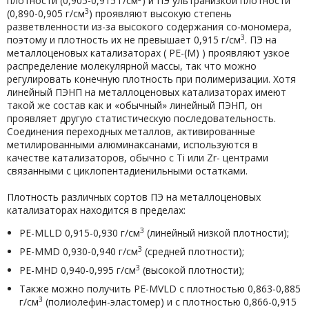
плотности (0,905-0,915 г/см
) и ПЭ ультранизкой плотности
3
(0,890-0,905 г/см
) проявляют высокую степень
разветвленности из-за высокого содержания со-мономера,
3
поэтому и плотность их не превышает 0,915 г/см
. ПЭ на
металлоценовых катализаторах ( PE-(M) ) проявляют узкое
распределение молекулярной массы, так что можно
регулировать конечную плотность при полимеризации. Хотя
линейный ПЭНП на металлоценовых катализаторах имеют
такой же состав как и «обычный» линейный ПЭНП, он
проявляет другую статистическую последовательность.
Соединения переходных металлов, активированные
метилированными алюминаксанами, используются в
качестве катализаторов, обычно с Ti или Zr- центрами
связанными с циклопентадиенильными остатками.
Плотность различных сортов ПЭ на металлоценовых
катализаторах находится в пределах:
3
PE-MLLD 0,915-0,930 г/см
(линейный низкой плотности);
3
PE-MMD 0,930-0,940 г/см
(средней плотности);
3
PE-MHD 0,940-0,995 г/см
(высокой плотности);
Также можно получить PE-MVLD с плотностью 0,863-0,885
3
г/см
(полиолефин-эластомер) и с плотностью 0,866-0,915