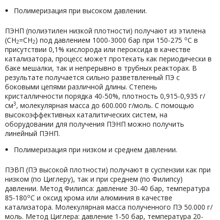
Полимеризация при высоком давлении.
ПЭНП (полиэтилен низкой плотности) получают из этилена
о
(СН
=СН
) под давлением 1000-3000 бар при 150-275
С в
2
2
присутствии 0,1% кислорода или пероксида в качестве
катализатора, процесс может протекать как периодически в
баке мешалки, так и непрерывно в трубных реакторах. В
результате получается сильно разветвленный ПЭ с
боковыми цепями различной длины. Степень
кристалличности порядка 40-50%, плотность 0,915-0,935 г/
3
см
, молекулярная масса до 600.000 г/моль. С помощью
высокоэффективных каталитических систем, на
оборудовании для получения ПЭНП можно получить
линейный ПЭНП.
Полимеризация при низком и среднем давлении.
ПЭВП (ПЭ высокой плотности) получают в суспензии как при
низком (по Циглеру), так и при среднем (по Филипсу)
давлении. Метод Филипса: давление 30-40 бар, температура
о
85-180
С и оксид хрома или алюминия в качестве
катализатора. Молекулярная масса полученного ПЭ 50.000 г/
моль. Метод Циглера: давление 1-50 бар, температура 20-