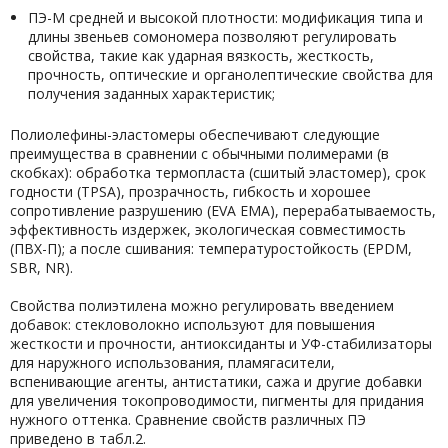
ПЭ-М средней и высокой плотности: модификация типа и
длины звеньев сомономера позволяют регулировать
свойства, такие как ударная вязкость, жесткость,
прочность, оптические и органолептические свойства для
получения заданных характеристик;
Полиолефины-эластомеры обеспечивают следующие
преимущества в сравнении с обычными полимерами (в
скобках): обработка термопласта (сшитый эластомер), срок
годности (TPSA), прозрачность, гибкость и хорошее
сопротивление разрушению (EVA EMA), перерабатываемость,
эффективность издержек, экологическая совместимость
(ПВХ-П); а после сшивания: температуростойкость (EPDM,
SBR, NR).
Свойства полиэтилена можно регулировать введением
добавок: стекловолокно используют для повышения
жесткости и прочности, антиоксиданты и УФ-стабилизаторы
для наружного использования, пламягасители,
вспенивающие агенты, антистатики, сажа и другие добавки
для увеличения токопроводимости, пигменты для придания
нужного оттенка. Сравнение свойств различных ПЭ
приведено в табл.2.