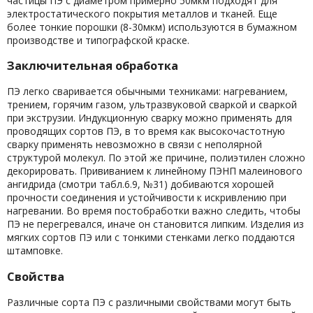
частицы ПЭ с диаметром примерно 50мкм подходят для
электростатического покрытия металлов и тканей. Еще
более тонкие порошки (8-30мкм) используются в бумажном
производстве и типографской краске.
Заключительная обработка
ПЭ легко сваривается обычными техниками: нагреванием,
трением, горячим газом, ультразвуковой сваркой и сваркой
при экструзии. Индукционную сварку можно применять для
проводящих сортов ПЭ, в то время как высокочастотную
сварку применять невозможно в связи с неполярной
структурой молекул. По этой же причине, полиэтилен сложно
декорировать. Прививанием к линейному ПЭНП малеинового
ангидрида (смотри табл.6.9, №31) добиваются хорошей
прочности соединения и устойчивости к искривлению при
нагревании. Во время постобработки важно следить, чтобы
ПЭ не перегревался, иначе он становится липким. Изделия из
мягких сортов ПЭ или с тонкими стенками легко поддаются
штамповке.
Свойства
Различные сорта ПЭ с различными свойствами могут быть