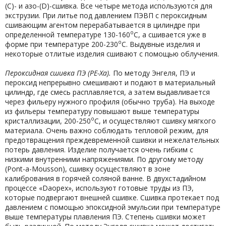
(С)- и азо-(D)-сшивка. Все четыре метода используются для
экструзии. При литье под давлением ПЭВП с пероксидным
сшивающим агентом перерабатывается в цилиндре при
о
определенной температуре 130-160
С, а сшивается уже в
о
форме при температуре 200-230
С. Выдувные изделия и
некоторые отлитые изделия сшивают с помощью облучения.
Пероксидная сшивка ПЭ (
PE-
Xа).
По методу Энгеля, ПЭ и
пероксид непрерывно смешивают и подают в материальный
цилиндр, где смесь расплавляется, а затем выдавливается
через фильеру нужного профиля (обычно труба). На выходе
из фильеры температуру повышают выше температуры
о
кристаллизации, 200-250
С, и осуществляют сшивку мягкого
материала. Очень важно соблюдать тепловой режим, для
предотвращения преждевременной сшивки и нежелательных
потерь давления. Изделие получается очень гибким с
низкими внутренними напряжениями. По другому методу
(Pont-a-Mousson), сшивку осуществляют в зоне
калибрования в горячей соляной ванне. В двухстадийном
процессе «Daopex», используют готовые труды из ПЭ,
которые подвергают внешней сшивке. Сшивка протекает под
давлением с помощью эпоксидной эмульсии при температуре
выше температуры плавления ПЭ. Степень сшивки может