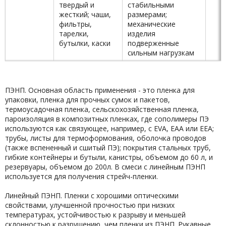
твердый и
стабильными
жесткий; чаши,
размерами;
фильтры,
механические
тарелки,
изделия
бутылки, каски
подверженные
сильным нагрузкам
ПЭНП. Основная область применения - это пленка для
упаковки, пленка для прочных сумок и пакетов,
термоусадочная пленка, сельскохозяйственная пленка,
пароизоляция в композитных пленках, где сополимеры ПЭ
используются как связующее, например, c EVA, EAA или EEA;
трубы, листы для термоформования, оболочка проводов
(также вспененный и сшитый ПЭ); покрытия стальных труб,
гибкие контейнеры и бутыли, канистры, объемом до 60 л, и
резервуары, объемом до 200л. В смеси с линейным ПЭНП
используется для получения стрейч-пленки.
Линейный ПЭНП. Пленки с хорошими оптическими
свойствами, улучшенной прочностью при низких
температурах, устойчивостью к разрыву и меньшей
склонностью к разрушению, чем пленки из ПЭНП. Рукавные