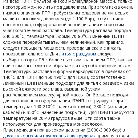
Из всех ПЭНП с ультра низкой молекулярной массой, только
некоторые можно лить под давлением. При этом из-за очень
низкого значения ПТР требуется использование литьевых
машин с высоким давлением (до 1.100 бар), отсутствием
противотока, гофрированной зоной питания и коротким
участком течения расплава. Температура расплава порядка
о
о
240-300
С, температура формы 70-80
С. Линейный ПЭНП
сложнее перерабатывать, чем нелинейный. Как правило,
следует повышать мощность привода шнека и снижать
производительность. Для
литья с раздувом
следует
выбирать сорта ПЭ с более высоким значением ПТР, так как
при этом заготовка не обрывается под собственным весом.
Температуры расплава и формы варьируются в пределах от
о
о
140
С для ПЭНП до 160-190
С для ПЭВП, соответственно.
Линейный ПЭНП меньше подходит для литья с раздувом из-за
высокой вязкости расплава, вызванной узким
распределением молекулярной массы. Он больше подходит
для ротационного формования. ПЭНП экструдируют при
о
о
температурах 140-210
С (пленки и трубы), 230
С (изоляция
о
кабелей) и 350
С (нанесение покрытий). Для ПЭВП требуются
температуры на 20-40 градусов выше. Эти сорта также
используются для производства моноволокон.
Пластификация при высоком давлении (2.000-3.000 бар) в
двухшнековых или плунжерных экструдерах
применяют для