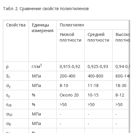
Табл. 2. Сравнение свойств полиэтиленов
Свойства
Единицы
Полиэтилен
измерения
Низкой
Средней
Высоко
плотности
плотности
плотнос
3
ρ
г/см
0,915-0,92
0,925-0,93
0,94-0,9
E
МПа
200-400
400-800
600-140
t
σ
МПа
8-10
11-18
18-30
y
ε
%
Около 20
10-15
8-12
y
ε
%
>50
>50
>50
tB
σ
МПа
-
-
-
50
σ
МПа
-
-
-
B
ε
%
-
-
-