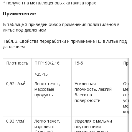
* получен на металлоценовых катализаторах
Применение
В таблице 3 приведен обзор применения полиэтиленов в
литье под давлением
Табл. 3. Свойства переработки и применение ПЭ в литье под
давлением
Плотность
ПТР190/2,16:
15-5
При
>25-15
3
0,92 г/см
Легко течет,
Усиленная
Оче
массовые
плочность, лекгий
мех
продукты
блеск на
свой
поверхности
уст
мех
кор
3
0,93 г/см
Легко течет,
Изделия с малыми
изделия с
внутренними