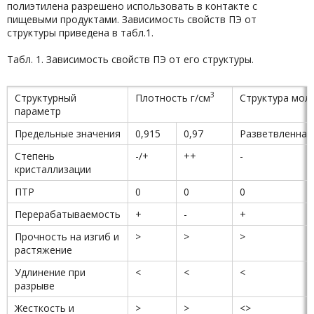
полиэтилена разрешено использовать в контакте с
пищевыми продуктами. Зависимость свойств ПЭ от
структуры приведена в табл.1.
Табл. 1. Зависимость свойств ПЭ от его структуры.
3
Структурный
Плотность г/см
Структура мол
параметр
Предельные значения
0,915
0,97
Разветвленная
Степень
-/+
++
-
кристаллизации
ПТР
0
0
0
Перерабатываемость
+
-
+
Прочность на изгиб и
>
>
>
растяжение
Удлинение при
<
<
<
разрыве
Жесткость и
>
>
<>