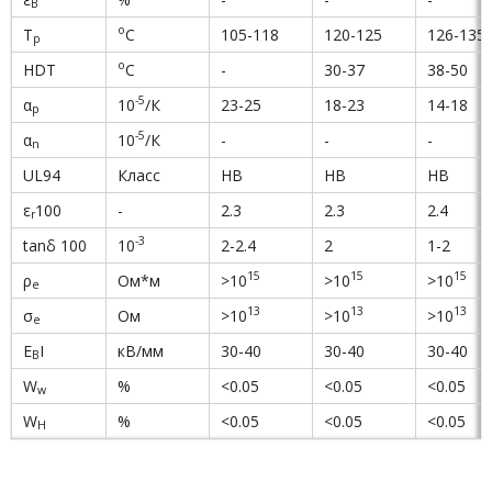
B
о
T
С
105-118
120-125
126-135
p
о
HDT
С
-
30-37
38-50
-5
α
10
/К
23-25
18-23
14-18
p
-5
α
10
/К
-
-
-
n
UL94
Класс
HB
HB
HB
ε
100
-
2.3
2.3
2.4
r
-3
tanδ 100
10
2-2.4
2
1-2
15
15
15
ρ
Ом*м
>10
>10
>10
e
13
13
13
σ
Ом
>10
>10
>10
e
E
I
кВ/мм
30-40
30-40
30-40
B
W
%
<0.05
<0.05
<0.05
w
W
%
<0.05
<0.05
<0.05
H