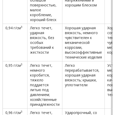
большой
напряжениями и
поверхностью,
хорошим блеском
малое
коробление,
хороший блеск
3
0,94 г/см
Легко течет,
Хорошая ударная
Хор
ударная
вязкость, немного
соп
вязкость, без
чувствителен к
теку
особых
механической
чувс
требований к
коррозии,
мех
жесткости
высокоэффективные
корр
технические изделия
3
0,95 г/см
Легко течет,
Легко
Уст
немного
перерабатывается,
мех
коробится,
хорошая ударная
кор
тяжело
вязкость; крышки,
кач
поддается
уплотнители
пов
литью под
выс
давлением;
тех
хозяйственные
принадлежности
3
0,96 г/см
Легко течет,
Ударопрочный, со