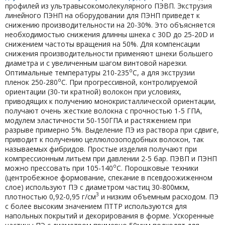
профилей из ультравысокомолекулярного ПЭВП. Экструзия
линейного ПЭНП на оборудовании для ПЭНП приведет к
снижению производительности на 20-30%. Это объясняется
необходимостью снижения длинны шнека с 30D до 25-20D и
снижением частоты вращения на 50%. Для компенсации
снижения производительности применяют шнеки большего
диаметра и с увеличенным шагом винтовой нарезки.
о
Оптимальные температуры 210-235
С, а для экструзии
о
пленок 250-280
С. При прогрессивной, контролируемой
ориентации (30-ти кратной) волокон при условиях,
приводящих к получению монокристаллической ориентации,
получают очень жесткие волокна с прочностью 1-5 ГПА,
модулем эластичности 50-150ГПА и растяжением при
разрыве примерно 5%. Выделение ПЭ из раствора при сдвиге,
приводит к получению целлюлозоподобных волокон, так
называемых фибридов. Простые изделия получают при
компрессионным литьем при давлении 2-5 бар. ПЭВП и ПЭНП
о
можно прессовать при 105-140
С. Порошковые техники
(центробежное формование, спекание в псевдоожиженном
слое) используют ПЭ с диаметром частиц 30-800мкм,
3
плотностью 0,92-0,95 г/см
и низким объемным расходом. ПЭ
с более высоким значением ПТТР используются для
напольных покрытий и декорирования в форме. Ускоренные