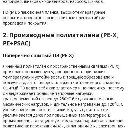
например, шнековых конвейеров, насосов, шкивов.
ПЭ-(М). Упаковочная пленка, высокотемпературные
покрытия, поверхностные защитные пленки, гибкие
прокладки и покрытия.
2. Производные полиэтилена (PE-X,
PE+PSAC)
Поперечно сшитый ПЭ (PE-X)
Линейный полиэтилен с пространственными связями (PE-X)
проявляет повышенную ударопрочность при низких
температурах и устойчивость к трещинообразованию и
ползучести, зато твердость и жесткость немного снижены.
Сшитый ПЭ ведет себя как эластомер и не плавится, поэтому
он выдерживает большие тепловые нагрузки:
о
кратковременный нагрев до 250
С без дополнительных
о
механических нагрузок, и длительное нагревание до 120
С. С
увеличением плотности сшивки модуль сдвига также
увеличивается даже при повышенных температурах. В
промышленности существует несколько вариантов сшивания
полиэтилена: пероксидная-(А)- , силановая-(В)- , электронная-