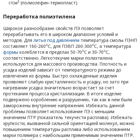
3
г/см
(полиолефин-термопласт).
Переработка полиэтилена
Широкое разнообразие свойств ПЭ позволяет
перерабатывать его в широком диапазоне условий и
методов. Для
литья под давлением
температура смолы ПЭНП
о
о
составляет 160-260
С, для ПЭВП 260-300
С, а температура
о
о
формы
колеблется в пределах 50-70
С и 30-70
С,
соответственно. Легкотекучие марки полиэтилена
используются для массового производства. Плотность и
усадка изделий зависит от температурного режима до
извлечения из формы. Быстро охлажденные изделия
проявляют слабую кристалличность и усадку, но зато при
нагревании усадка значительно возрастает за счет
протекания процесса кристаллизации. В итоге изделие
подвержено короблению и разрушению, так как в нем были
заморожены внутренние напряжения. Избежать данной
проблемы позволяет использование ПЭ с меньшим
значением ПТР (показатель текучести расплава). Избежать
хрупкости, вызванной сильной ориентацией молекул, можно
повышением температуры расплава либо использованием
марки полимера с наибольшим применимым значением ПТР.