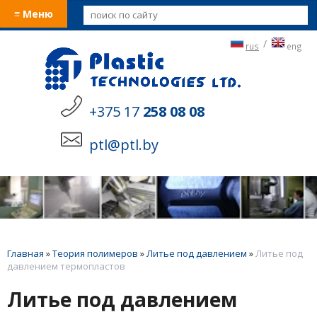
≡ Меню
/
rus
eng
+375 17
258 08 08
ptl@ptl.by
Главная
»
Теория полимеров
»
Литье под давлением
»
Литье под
давлением термопластов
Литье под давлением