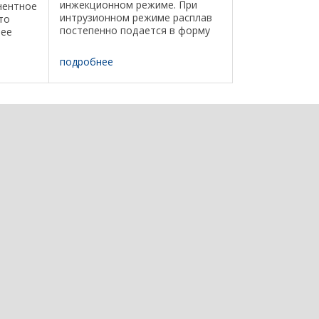
инжекционном режиме. При
нентное
интрузионном режиме расплав
то
постепенно подается в форму
лее
вращающимся шнеком до
заполнения ее на 70—80%, а
тных
подробнее
затем оставшаяся часть дозы
впрыскивается в форму за счет
асс за
...
ных