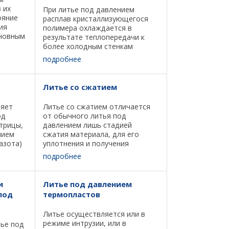
 их
При литье под давлением
ояние
расплав кристаллизующегося
ия
полимера охлаждается в
сновным
результате теплопередачи к
более холодным стенкам
уры при
литьевой формы. В различных
подробнее
риалов
слоях по поперечному сечению
тации.
детали эффективная скорость
охлаждения расплава от
Литье со сжатием
температуры ...
ляет
Литье со сжатием отличается
од
от обычного литья под
трицы,
давлением лишь стадией
нием
сжатия материала, для его
азота)
уплотнения и получения
изделий со стабильными
подробнее
литник,
размерами и точной
и прямо
поверхностью. При этом
тый газ
первоначально полость
и
Литье под давлением
матрицы имеет большое
под
термопластов
поперечное ...
Литье осуществляется или в
режиме интрузии, или в
ье под