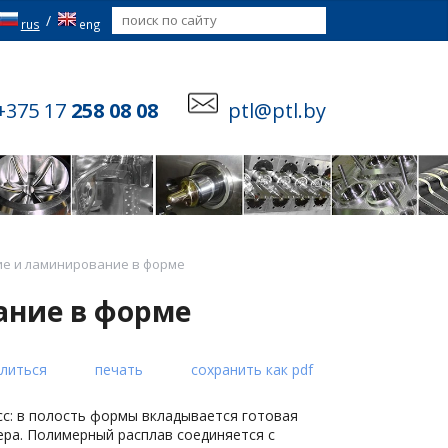
/
rus
eng
+375 17
258 08 08
ptl@ptl.by
е и ламинирование в форме
ание в форме
литься
печать
сохранить как pdf
с: в полость формы вкладывается готовая
ера. Полимерный расплав соединяется с