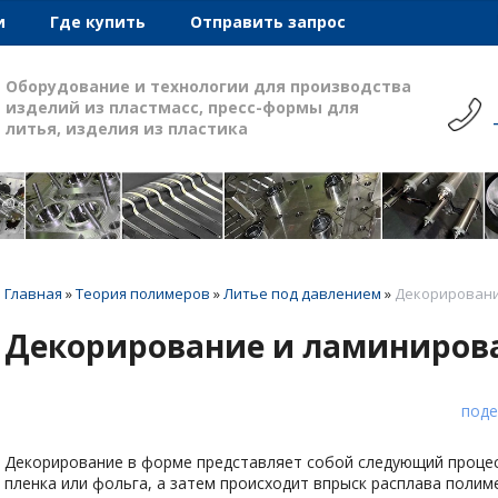
и
Где купить
Отправить запрос
Оборудование и технологии для производства
изделий из пластмасс, пресс-формы для
литья, изделия из пластика
Главная
»
Теория полимеров
»
Литье под давлением
»
Декорировани
Декорирование и ламиниров
поде
Декорирование в форме представляет собой следующий процес
пленка или фольга, а затем происходит впрыск расплава полим