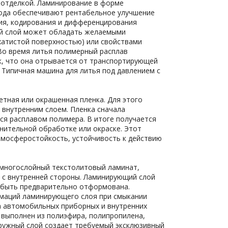
й отделкой. Ламинирование в форме
тода обеспечивают рентабельное улучшение
ния, кодирования и дифференцирования
ий слой может обладать желаемыми
хатистой поверхностью) или свойствами
 Во время литья полимерный расплав
ак, что она отрывается от транспортирующей
 Типичная машина для литья под давлением с
етная или окрашенная пленка. Для этого
 внутренним слоем. Пленка сначала
ся расплавом полимера. В итоге получается
нительной обработке или окраске. Этот
тмосферостойкость, устойчивость к действию
 многослойный текстолитовый ламинат,
 с внутренней стороны. Ламинирующий слой
 быть предварительно отформована.
маций ламинирующего слоя при смыкании
а автомобильных приборных и внутренних
выполнен из полиэфира, полипропилена,
аружный слой создает требуемый эксклюзивный