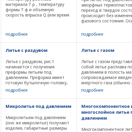
материала T р , температуру
аморфных термопластов
формы T ф и объемную
переход в твердое сост
скорость впрыска Q (или время
происходит без изменен
заполнения). При этом исходят
фазового состояния. О
из требований, предъявляемых
параметром изменения
к качеству изделий по
надмолекулярной структ
подробнее
подробнее
показателям размерной
формовании таких мате
точности, прочностным ...
является степень ориен
Ориентация ...
Литье с раздувом
Литье с газом
Литье с раздувом, рис.1
Литье с газом представ
начинается с получения
собой литье расплава п
преформы литьем под
давлением в полость ма
давлением. Преформа имеет
сопровождаемое введе
готовую бутылочную головку,
инертного газа (обычно 
толщина стенки варьируется по
в центр расплава через
подробнее
подробнее
длине. Рис. 1. Литье с раздувом.
форсунку, центральный 
Рис. 2. Раздув с
разводящих каналов ил
предварительным растяжением
в полость матрицы. Сжа
Микролитье под давлением
Многокомпонентное 
заготовки. Перед ...
...
многослойное литье 
Микролитьем под давлением
давлением
(оно же микролитье) получают
изделия, габаритные размеры
Многокомпонентное лит