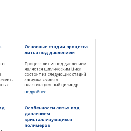
.
Основные стадии процесса
литья под давлением
это
Процесс литья под давлением
является циклическим Цикл
з
состоит из следующих стадий
омент,
загрузка сырья в
чных
пластикационный цилиндр
вается
литьевой машины и подготовка
подробнее
 и
расплава (пластикация),
ования
смыкание формы, заполнение
асс это
формы расплавом, выдержка
од
Особенности литья под
под давлением в ...
давлением
кристаллизующихся
полимеров
м