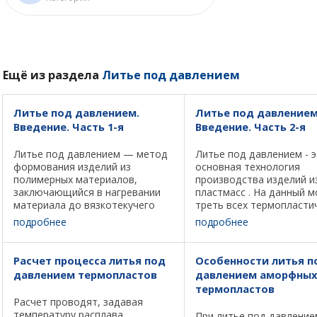
Ещё из раздела
Литье под давлением
Литье под давлением.
Литье под давлением
Введение. Часть 1-я
Введение. Часть 2-я
Литье под давлением — метод
Литье под давлением - 
формования изделий из
основная технология
полимерных материалов,
производства изделий и
заключающийся в нагревании
пластмасс . На данный м
материала до вязкотекучего
треть всех термопласти
состояния и передавливании
материалов перерабаты
подробнее
подробнее
его в закрытую литьевую
литьевым формованием
форму, где материал
половина всего оборуд
приобретает конфигурацию
для переработки пластм
Расчет процесса литья под
Особенности литья п
внутренней полости ...
оборудование ...
давлением термопластов
давлением аморфных
термопластов
Расчет проводят, задавая
температуру расплава
При литье под давление