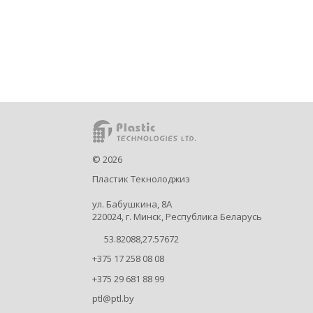
©
2026
Пластик Текнолоджиз
ул. Бабушкина, 8А
220024, г. Минск, Республика Беларусь
53.82088,27.57672
+375 17 258 08 08
+375 29 681 88 99
ptl@ptl.by