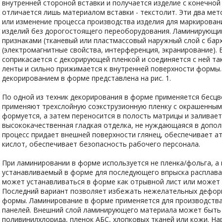
внутренней стороной вставки и получается изделие с конечно
отличается лишь материалом вставки - текстолит. Эти два ме
или изменение процесса производства изделия для маркирова
изделий без дорогостоящего переоборудования. Ламинирующ
признаками (тканевый или пластмассовый наружный слой с бар
(электромагнитные свойства, интерференция, экранирование).
соприкасается с декорирующей пленкой и соединяется с ней т
ленты и сильно прижимается к внутренней поверхности формы.
декорированием в форме представлена на рис. 1.
По одной из техник декорирования в форме применяется бесцв
применяют трехслойную соэкструзионную пленку с окрашенным
формуется, а затем переносится в полость матрицы и заливает
высококачественная гладкая отделка, не нуждающаяся в допол
процесс придает внешней поверхности глянец, обеспечивает а
кислот, обеспечивает безопасность рабочего персонала.
При ламинировании в форме используется не пленка/фольга, а
устанавливаемый в форме для последующего впрыска расплава
может устанавливаться в форме как отрывной лист или может
Последний вариант позволяет избежать нежелательных дефор
формы. Ламинирование в форме применяется для производств
панелей. Внешний слой ламинирующего материала может быть 
поливинилхлорида, пленок АБС, хлопковых тканей или кожи. Н