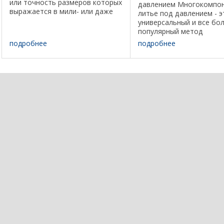
или точность размеров которых
давлением Многокомпо
выражается в мили- или даже
литье под давлением - э
микрометрах. В связи с малыми
универсальный и все бо
размерами отливаемых изделий
популярный метод
необходимо использование
производства многоцве
подробнее
подробнее
специальных литьевых ...
изделий или изделий из
нескольких видов пластм
один подход при умерен
затратах. Упрощенно ...