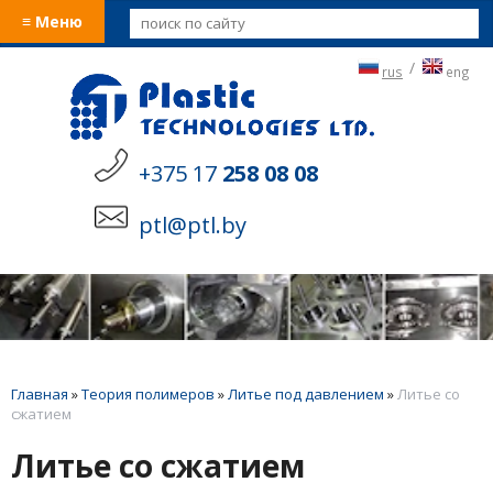
≡ Меню
/
rus
eng
+375 17
258 08 08
ptl@ptl.by
Главная
»
Теория полимеров
»
Литье под давлением
»
Литье со
сжатием
Литье со сжатием