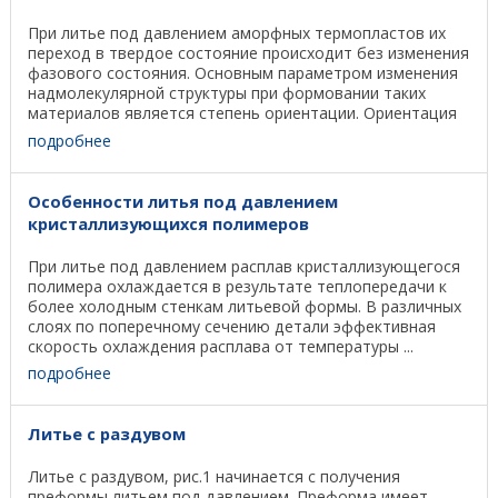
При литье под давлением аморфных термопластов их
переход в твердое состояние происходит без изменения
фазового состояния. Основным параметром изменения
надмолекулярной структуры при формовании таких
материалов является степень ориентации. Ориентация
...
подробнее
Особенности литья под давлением
кристаллизующихся полимеров
При литье под давлением расплав кристаллизующегося
полимера охлаждается в результате теплопередачи к
более холодным стенкам литьевой формы. В различных
слоях по поперечному сечению детали эффективная
скорость охлаждения расплава от температуры ...
подробнее
Литье с раздувом
Литье с раздувом, рис.1 начинается с получения
преформы литьем под давлением. Преформа имеет