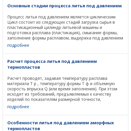
Основные стадии процесса литья под давлением
Процесс литья под давлением является циклическим
Цикл состоит из следующих стадий загрузка сырья в
пластикационный цилиндр литьевой машины и
подготовка расплава (пластикация), смыкание формы,
заполнение формы расплавом, выдержка под давлением
в ...
подробнее
Расчет процесса литья под давлением
термопластов
Расчет проводят, задавая температуру расплава
материала T р , температуру формы T ф и объемную
скорость впрыска Q (или время заполнения). При этом
исходят из требований, предъявляемых к качеству
изделий по показателям размерной точности,
прочностным ...
подробнее
Особенности литья под давлением аморфных
термопластов