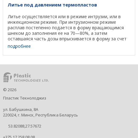
Литье под давлением термопластов
Литье осуществляется или в режиме интрузии, или в
инжекционном режиме. При интрузионном режиме
расплав постепенно подается в форму вращающимся
шнеком до заполнения ее на 70—80%, а затем
оставшаяся часть дозы впрыскивается в форму за счет
...
подробнее
©
2026
Пластик Текнолоджиз
ул. Бабушкина, 8А
220024, г. Минск, Республика Беларусь
53.82088,27.57672
+375 17 258 08 08