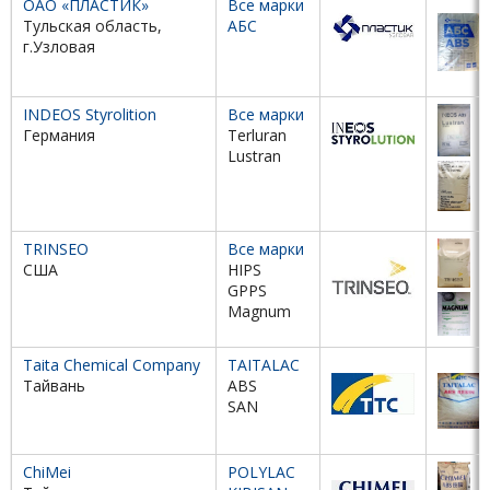
ОАО «ПЛАСТИК»
Все марки
Тульская область,
АБС
г.Узловая
INDEOS Styrolition
Все марки
Германия
Terluran
Lustran
TRINSEO
Все марки
США
HIPS
GPPS
Magnum
Taita Chemical Company
TAITALAC
Тайвань
ABS
SAN
ChiMei
POLYLAC