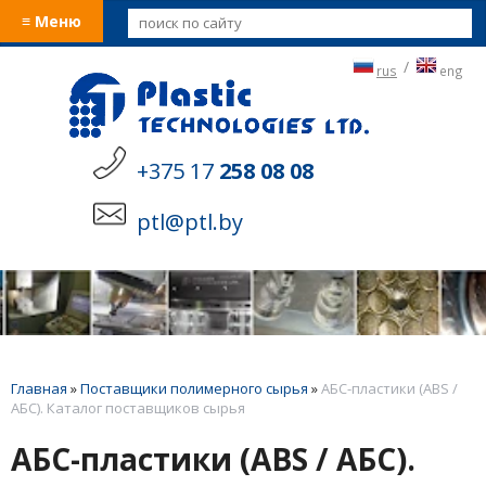
≡ Меню
/
rus
eng
+375 17
258 08 08
ptl@ptl.by
Главная
»
Поставщики полимерного сырья
»
АБС-пластики (ABS /
АБС). Каталог поставщиков сырья
АБС-пластики (ABS / АБС).