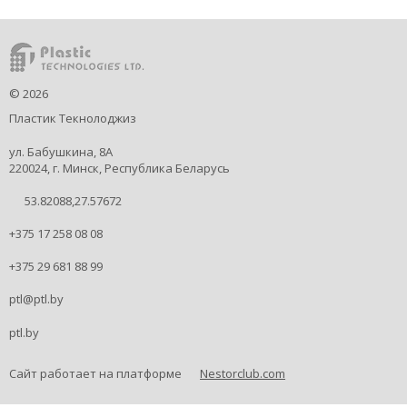
©
2026
Пластик Текнолоджиз
ул. Бабушкина, 8А
220024, г. Минск, Республика Беларусь
53.82088,27.57672
+375 17 258 08 08
+375 29 681 88 99
ptl@ptl.by
ptl.by
Сайт работает на платформе
Nestorclub.com