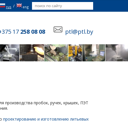
/
rus
eng
+375 17
258 08 08
ptl@ptl.by
ля производства пробок, ручек, крышек, ПЭТ
ния.
по
проектированию и изготовлению литьевых