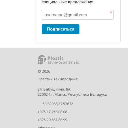
специальные предложения
*
Подписаться
©
2026
Пластик Текнолоджиз
ул. Бабушкина, 8А
220024, г. Минск, Республика Беларусь
53.82088,27.57672
+375 17 258 08 08
+375 29 681 88 99
ptl@ptl.by