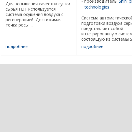
производитель:
Shini p
Для повышения качества сушки
technologies
сырья ПЭТ используется
система осушения воздуха с
Система автоматическо
регенерацией. Достижимая
подготовки воздуха сер
точка росы: ...
представляет собой
интегрированную систе
состоящую из системы S
бункера сушки и систем
подробнее
подробнее
подачи сырья. Модель
Мощность поная, кВт
Производительность су
воздуха, м 3 /ч Объем б
л ...