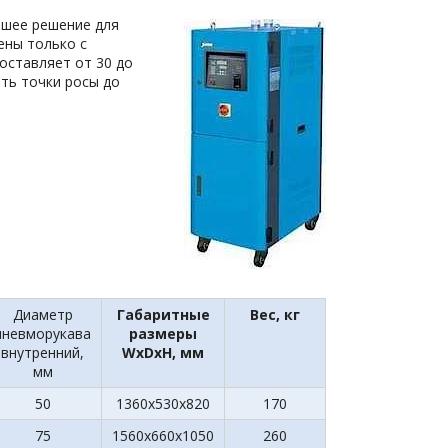
ошее решение для
ены только с
оставляет от 30 до
ать точки росы до
Диаметр
Габаритные
Вес, кг
пневморукава
размеры
внутренний,
WxDxH, мм
мм
50
1360x530x820
170
75
1560x660x1050
260