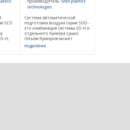
lastics
производитель:
Shini plastics
technologies
й
Система автоматической
ии SCD
подготовки воздуха серии SDD -
это комбинация системы SD-H и
му
отдельного бункера сушки.
D-H,
Объем бункеров может
ы
составлять от 20 до 1200
подробнее
литров, а производительность
сухого воздуха от 30 до 700 м3
хого
в час. В стандартную
ункера,
комплектацию ...