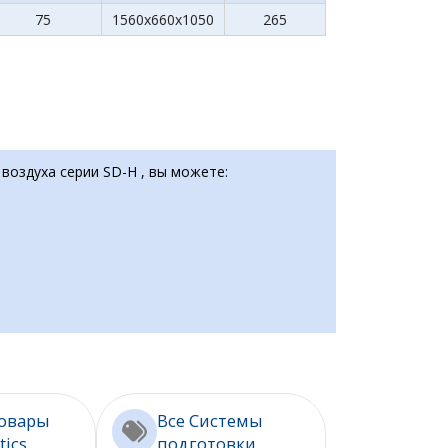
75
1560x660x1050
265
воздуха серии SD-H , вы можете:
товары
Все Системы
tics
подготовки