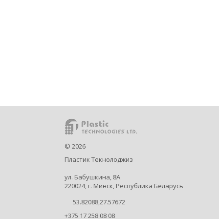
©
2026
Пластик Текнолоджиз
ул. Бабушкина, 8А
220024, г. Минск, Республика Беларусь
53.82088,27.57672
+375 17 258 08 08