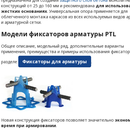
предназначена для создания
защитного слоя бетона
монолитн
конструкций от 25 до 160 мм и рекомендована
для использов
жестких основаниях
. Универсальная опора применяется для
облегченного монтажа каркасов из всех используемых видов 
и арматурной сетки.
Модели фиксаторов арматуры PTL
Общее описание, модельный ряд, дополнительные варианты
применения, преимущества и примеры использования фиксаторо
Фиксаторы для арматуры
разделе
.
Новая конструкция фиксаторов позволяет значительно
эконо
время при армировании
.