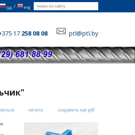
/
rus
eng
+375 17
258 08 08
ptl@ptl.by
"
ьчик"
литься
печать
сохранить как pdf
н.