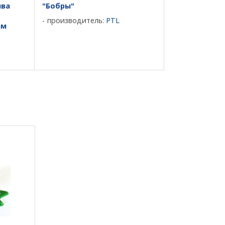
ива
"Бобры"
производитель:
PTL
ам