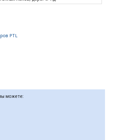
оров PTL
 вы можете: