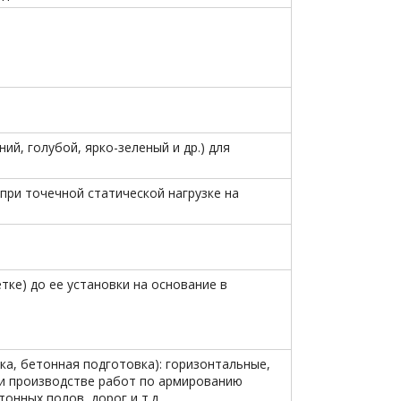
ий, голубой, ярко-зеленый и др.) для
 при точечной статической нагрузке на
тке) до ее установки на основание в
ка, бетонная подготовка): горизонтальные,
и производстве работ по армированию
онных полов, дорог и т.д.