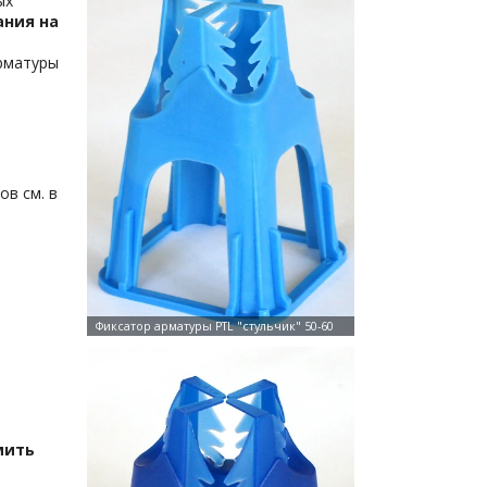
ых
ания на
арматуры
в см. в
мить