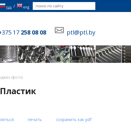
/
rus
eng
+375 17
258 08 08
ptl@ptl.by
джиз (фото)
 Пластик
литься
печать
сохранить как pdf